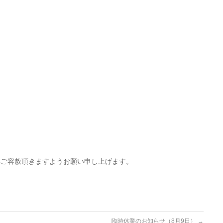
。
卒ご容赦頂きますようお願い申し上げます。
臨時休業のお知らせ（8月9日）
→