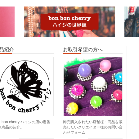
品紹介
お取引希望の方へ
n bon cherry ハイジの店の定番
卸売購入されたい店舗様・商品を販
気商品の紹介。
売したいクリエイター様のお問い合
わせフォーム