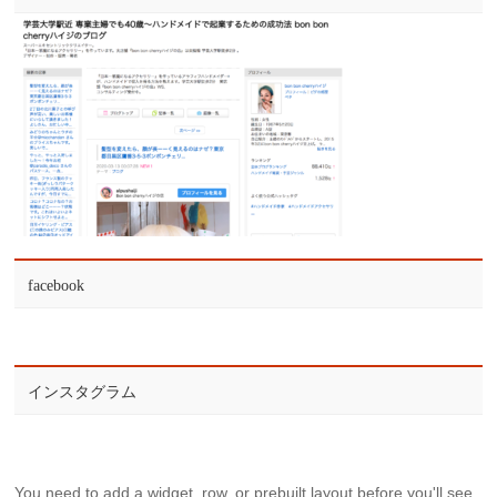
facebook
インスタグラム
You need to add a widget, row, or prebuilt layout before you'll see