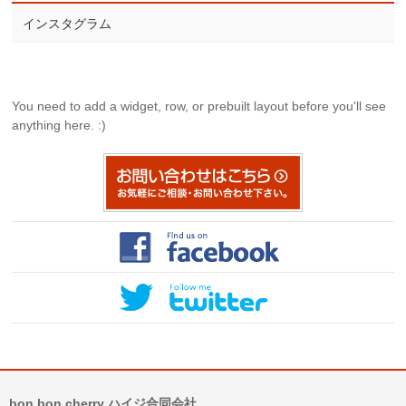
インスタグラム
You need to add a widget, row, or prebuilt layout before you'll see
anything here. :)
bon bon cherry ハイジ合同会社